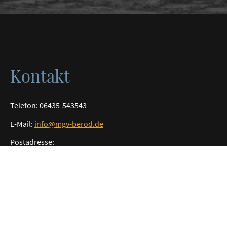
Kontakt
Telefon: 06435-543543
E-Mail:
info@mgv-berod.de
Postadresse:
Männerchor Liederkranz Berod
Sebastian Zeis
Hauptstraße 13
56414 Zehnhausen
Proberaum: Schulstraße 3, 56414 Berod